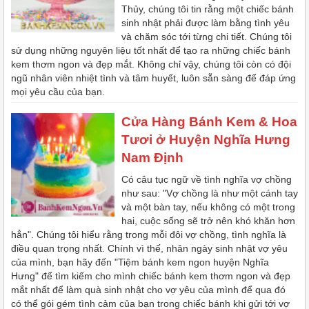
Thủy, chúng tôi tin rằng một chiếc bánh
sinh nhật phải được làm bằng tình yêu
và chăm sóc tới từng chi tiết. Chúng tôi
sử dụng những nguyên liệu tốt nhất để tạo ra những chiếc bánh
kem thơm ngon và đẹp mắt. Không chỉ vậy, chúng tôi còn có đội
ngũ nhân viên nhiệt tình và tâm huyết, luôn sẵn sàng để đáp ứng
mọi yêu cầu của bạn.
Cửa Hàng Bánh Kem & Hoa
Tươi ở Huyện Nghĩa Hưng
Nam Định
Có câu tục ngữ về tình nghĩa vợ chồng
như sau: "Vợ chồng là như một cánh tay
và một bàn tay, nếu không có một trong
hai, cuộc sống sẽ trở nên khó khăn hơn
hẳn". Chúng tôi hiểu rằng trong mỗi đôi vợ chồng, tình nghĩa là
điều quan trọng nhất. Chính vì thế, nhân ngày sinh nhật vợ yêu
của mình, bạn hãy đến "Tiệm bánh kem ngon huyện Nghĩa
Hưng" để tìm kiếm cho mình chiếc bánh kem thơm ngon và đẹp
mắt nhất để làm quà sinh nhật cho vợ yêu của mình để qua đó
có thể gói gém tình cảm của bạn trong chiếc bánh khi gửi tới vợ