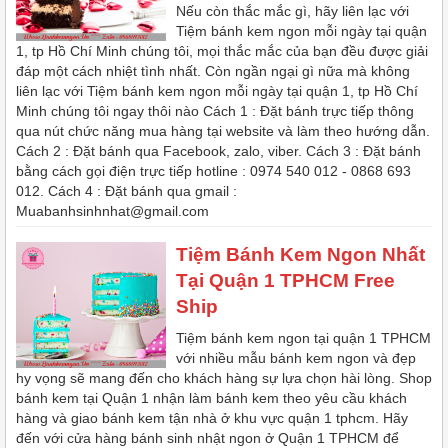
Nếu còn thắc mắc gì, hãy liên lạc với
Tiệm bánh kem ngon mỗi ngày tại quận
1, tp Hồ Chí Minh chúng tôi, mọi thắc mắc của bạn đều được giải
đáp một cách nhiệt tình nhất. Còn ngần ngại gì nữa mà không
liên lạc với Tiệm bánh kem ngon mỗi ngày tại quận 1, tp Hồ Chí
Minh chúng tôi ngay thôi nào Cách 1 : Đặt bánh trực tiếp thông
qua nút chức năng mua hàng tại website và làm theo hướng dẫn.
Cách 2 : Đặt bánh qua Facebook, zalo, viber. Cách 3 : Đặt bánh
bằng cách gọi điện trực tiếp hotline : 0974 540 012 - 0868 693
012. Cách 4 : Đặt bánh qua gmail :
Muabanhsinhnhat@gmail.com
Tiệm Bánh Kem Ngon Nhất
Tại Quận 1 TPHCM Free
Ship
Tiệm bánh kem ngon tại quận 1 TPHCM
với nhiều mẫu bánh kem ngon và đẹp
hy vọng sẽ mang đến cho khách hàng sự lựa chọn hài lòng. Shop
bánh kem tại Quận 1 nhận làm bánh kem theo yêu cầu khách
hàng và giao bánh kem tận nhà ở khu vực quận 1 tphcm. Hãy
đến với cửa hàng bánh sinh nhật ngon ở Quận 1 TPHCM để