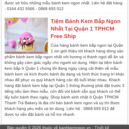
được sở hữu những mẫu bánh kem ngon nhất. Liên hệ đặt hàng
: 0164 432 5566 - 0868 693 012
Tiệm Bánh Kem Bắp Ngon
Nhất Tại Quận 1 TPHCM
Free Ship
Cửa hàng bánh kem bắp ngon tại Quận
1 xin giới thiệu tới khách hàng dòng sản
phẩm bánh kem bắp ngon nhất với hương vị thanh ngọt dễ ăn và
không gây cảm giác ngấy cho người sử dụng. Hiện tại tiệm bánh
kem bắp ở Quận 1 chúng tôi đang ngày càng cải thiện về mẫu
bánh kem và kích thước bánh đa dạng và hình thức trang trí khác
nhau để phục vụ quý khách hàng các độ tuổi khác nhau. Khách
hàng đặt bánh kem bắp tại Quận 1 thông thường phải đặt trước 3
tiếng nếu làm theo mẫu, còn đối với bánh sẵn quý khách có thể
lấy luôn bánh theo ngày. Shop bánh sinh nhật ở Quận TPHCM
Thanh Trà Bakery là địa chỉ bán bánh kem ngon và uy tín được
khách hàng yêu mến và tin dùng. Liên hệ : 0868 693 012 để
được tư vấn đặt bánh và hỗ trợ nhanh.
Bản quyền © 2026 thuộc về banhkemngon.vn -
Thiết kế