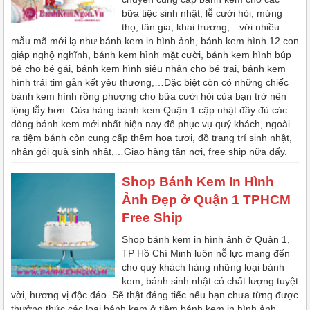
bữa tiệc sinh nhật, lễ cưới hỏi, mừng
thọ, tân gia, khai trương,…với nhiều
mẫu mã mới lạ như bánh kem in hình ảnh, bánh kem hình 12 con
giáp nghộ nghĩnh, bánh kem hình mặt cười, bánh kem hình búp
bê cho bé gái, bánh kem hình siêu nhân cho bé trai, bánh kem
hình trái tim gắn kết yêu thương,…Đặc biệt còn có những chiếc
bánh kem hình rồng phượng cho bữa cưới hỏi của bạn trở nên
lộng lẫy hơn. Cửa hàng bánh kem Quận 1 cập nhật đầy đủ các
dòng bánh kem mới nhất hiện nay để phục vụ quý khách, ngoài
ra tiệm bánh còn cung cấp thêm hoa tươi, đồ trang trí sinh nhật,
nhận gói quà sinh nhật,…Giao hàng tận nơi, free ship nữa đấy.
Shop Bánh Kem In Hình
Ảnh Đẹp ở Quận 1 TPHCM
Free Ship
Shop bánh kem in hình ảnh ở Quận 1,
TP Hồ Chí Minh luôn nỗ lực mang đến
cho quý khách hàng những loại bánh
kem, bánh sinh nhật có chất lượng tuyệt
vời, hương vị độc đáo. Sẽ thật đáng tiếc nếu bạn chưa từng được
thưởng thức các loại bánh kem ở tiệm bánh kem in hình ảnh