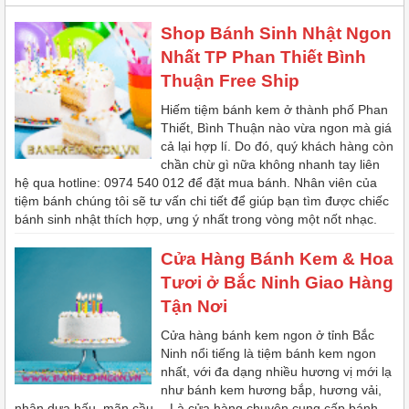
Shop Bánh Sinh Nhật Ngon
Nhất TP Phan Thiết Bình
Thuận Free Ship
Hiếm tiệm bánh kem ở thành phố Phan
Thiết, Bình Thuận nào vừa ngon mà giá
cả lại hợp lí. Do đó, quý khách hàng còn
chần chừ gì nữa không nhanh tay liên
hệ qua hotline: 0974 540 012 để đặt mua bánh. Nhân viên của
tiệm bánh chúng tôi sẽ tư vấn chi tiết để giúp bạn tìm được chiếc
bánh sinh nhật thích hợp, ưng ý nhất trong vòng một nốt nhạc.
Cửa Hàng Bánh Kem & Hoa
Tươi ở Bắc Ninh Giao Hàng
Tận Nơi
Cửa hàng bánh kem ngon ở tỉnh Bắc
Ninh nổi tiếng là tiệm bánh kem ngon
nhất, với đa dạng nhiều hương vị mới lạ
như bánh kem hương bắp, hương vải,
nhân dưa hấu, mãn cầu,…Là cửa hàng chuyên cung cấp bánh