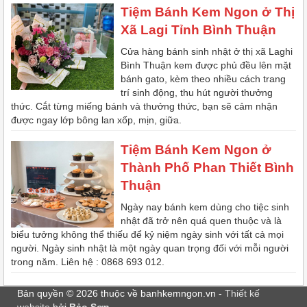
Tiệm Bánh Kem Ngon ở Thị
Xã Lagi Tỉnh Bình Thuận
Cửa hàng bánh sinh nhật ở thị xã Laghi
Bình Thuận kem được phủ đều lên mặt
bánh gato, kèm theo nhiều cách trang
trí sinh động, thu hút người thưởng
thức. Cắt từng miếng bánh và thưởng thức, bạn sẽ cảm nhận
được ngay lớp bông lan xốp, mịn, giữa.
Tiệm Bánh Kem Ngon ở
Thành Phố Phan Thiết Bình
Thuận
Ngày nay bánh kem dùng cho tiệc sinh
nhật đã trở nên quá quen thuộc và là
biểu tưởng không thể thiếu để kỷ niệm ngày sinh với tất cả mọi
người. Ngày sinh nhật là một ngày quan trọng đối với mỗi người
trong năm. Liên hệ : 0868 693 012.
Bản quyền © 2026 thuộc về banhkemngon.vn -
Thiết kế