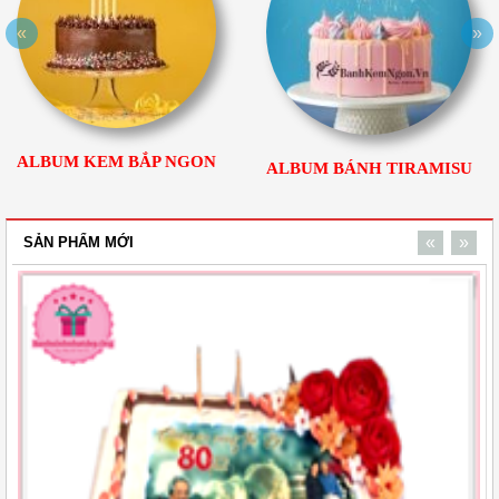
«
»
ALBUM KEM BẮP NGON
ALBUM BÁNH TIRAMISU
«
»
SẢN PHẨM MỚI