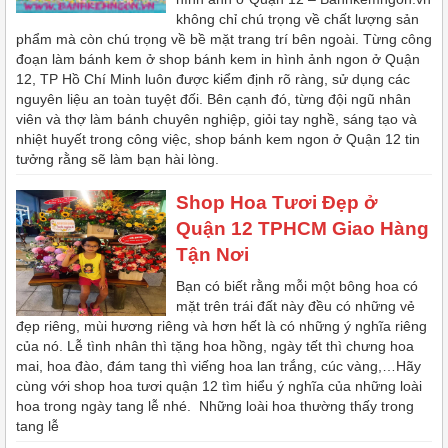
không chỉ chú trọng về chất lượng sản
phẩm mà còn chú trọng về bề mặt trang trí bên ngoài. Từng công
đoạn làm bánh kem ở shop bánh kem in hình ảnh ngon ở Quận
12, TP Hồ Chí Minh luôn được kiểm định rõ ràng, sử dụng các
nguyên liệu an toàn tuyệt đối. Bên cạnh đó, từng đội ngũ nhân
viên và thợ làm bánh chuyên nghiệp, giỏi tay nghề, sáng tạo và
nhiệt huyết trong công việc, shop bánh kem ngon ở Quận 12 tin
tưởng rằng sẽ làm bạn hài lòng.
Shop Hoa Tươi Đẹp ở
Quận 12 TPHCM Giao Hàng
Tận Nơi
Bạn có biết rằng mỗi một bông hoa có
mặt trên trái đất này đều có những vẻ
đẹp riêng, mùi hương riêng và hơn hết là có những ý nghĩa riêng
của nó. Lễ tình nhân thì tặng hoa hồng, ngày tết thì chưng hoa
mai, hoa đào, đám tang thì viếng hoa lan trắng, cúc vàng,…Hãy
cùng với shop hoa tươi quận 12 tìm hiểu ý nghĩa của những loài
hoa trong ngày tang lễ nhé. Những loài hoa thường thấy trong
tang lễ