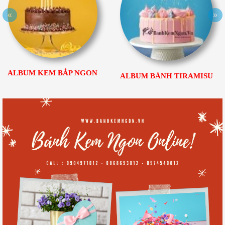
«
»
ALBUM KEM BẮP NGON
ALBUM BÁNH TIRAMISU