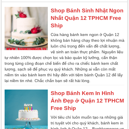
Shop Bánh Sinh Nhật Ngon
Nhất Quận 12 TPHCM Free
Ship
Cửa hàng bánh kem ngon ở Quận 12
không bán hàng chạy theo lợi nhuận mà
luôn chú trọng đến vấn đề chất lượng,
vệ sinh an toàn thực phẩm. Nguyên liệu
tự nhiên 100% được chọn lọc và bảo quản kỹ lưỡng, cẩn thận
trong từng công đoạn chế biến để cho ra chiếc bánh kem chất
lượng, sạch sẽ để phục vụ quý khách. Những ai vẫn còn mất
niềm tin vào bánh kem thì hãy đến với tiệm bánh Quận 12 để lấy
lại niềm tin nhé. Chắc chắn bạn sẽ rất hài lòng.
Shop Bánh Kem In Hình
Ảnh Đẹp ở Quận 12 TPHCM
Free Ship
Với tiêu chí luôn muốn tạo ra những giá
trị tuyệt vời cho quý khách, bánh kem in
hình ảnh ở Quận 12 – Banhkemngon.vn