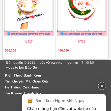
UT87
UT86
550,000
450,000
Bản quyền © 2026 thuộc về banhkemngon.vn -
Thiết kế
website
bởi
Bảo Sơn
Kiến Thức Bánh Kem
Tin Khuyến Mãi Giảm Giá
Hệ Thống Cửa Hàng
Tài Khoản Thanh Toán
Bánh Kem Ngon Mỗi Ngày
Chào mừng bạn đến với website của 