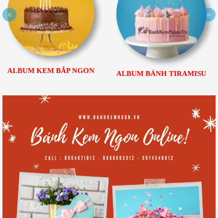
«
»
ALBUM KEM BẮP NGON
ALBUM BÁNH TIRAMISU